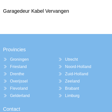
Garagedeur Kabel Vervangen
Provincies
Groningen
Utrecht
Friesland
Noord-Holland
Drenthe
Zuid-Holland
Overijssel
Zeeland
Flevoland
Brabant
Gelderland
Limburg
Contact